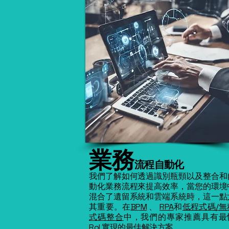
業務
流程自動化
我們了解如何透過識別瓶頸以及整合和
動化業務流程來提高效率，當您的環境
混合了遺留系統和雲端系統時，這一點
其重要。在
BPM
、
RPA
和
低程式碼/無
式碼整合
中，我們的專家推薦具有最
RoI 實現的最佳解決方案。