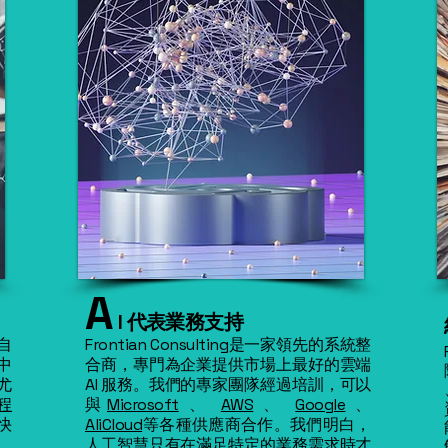
A
I 代表業務支持
自
Frontian Consulting
是一家領先的系統整
中
合商，專門為企業提供市場上最好的雲端
尤
AI 服務。我們的專家團隊經過培訓，可以
程
與
Microsoft
、
AWS
、
Google
、
快
AliCloud
等各種供應商合作。我們明白，
人工智慧只有在滿足特定的業務需求時才