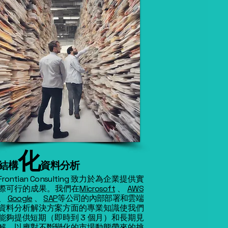
化
結構
資料
分析
Frontian Consulting 致力於為企業提供實
際可行的成果。我們在
Microsoft
、
AWS
、
Google
、
SAP
等公司的內部部署和雲端
資料分析解決方案方面的專業知識使我們
能夠提供短期（即時到 3 個月）和長期見
解，以應對不斷變化的市場動態帶來的挑