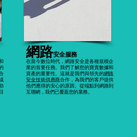
網路
安全服務
案和
在當今數位時代，網路安全是各種規模企
的
業的首要任務。我們了解您的寶貴數據和
合
資產的重要性。這就是我們與領先的
網路
成
安全技術供應商
合作，為我們的客戶提供
助
他們應得的安心的原因。從端點到網路到
目
互聯網，我們已覆蓋您的業務。