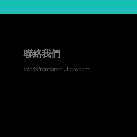
聯絡我們
info@frontiansolutions.com